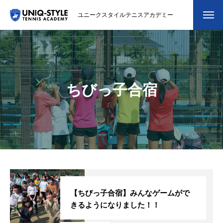
ユニークスタイルテニスアカデミー
初めての方
システム・クラス・料金
ちびっ子合宿
スクール紹介・コーチ紹介
大会・イベント
ブログ
アクセス
お問い合わせ
【ちびっ子合宿】みんなゲームがで
きるようになりました！！
会員専用ページ