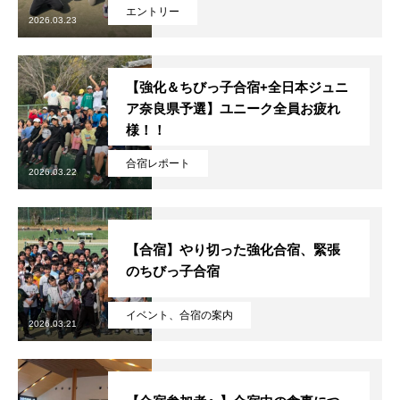
初めての方
システム・クラス・料金
ブログ
アクセス
お知ら
エントリー
2026.03.23
【強化＆ちびっ子合宿+全日本ジュニ
ア奈良県予選】ユニーク全員お疲れ
様！！
合宿レポート
2026.03.22
【合宿】やり切った強化合宿、緊張
のちびっ子合宿
イベント、合宿の案内
2026.03.21