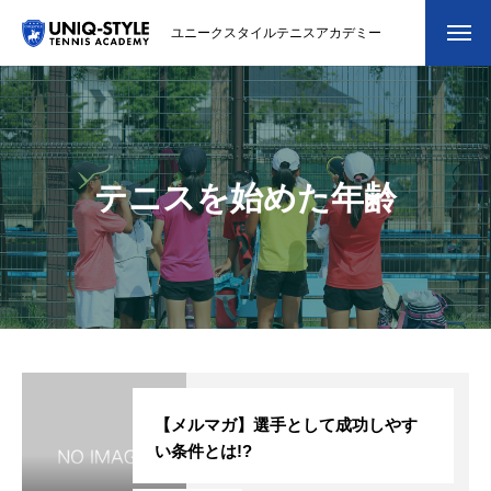
ユニークスタイルテニスアカデミー
初めての方
システム・クラス・料金
テニスを始めた年齢
スクール紹介・コーチ紹介
大会・イベント
ブログ
アクセス
お問い合わせ
【メルマガ】選手として成功しやす
い条件とは!?
会員専用ページ