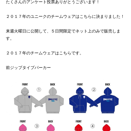
たくさんのアンケート投票ありがとうございます！
初めての方
システム・クラス・料金
ブログ
アクセス
お知ら
２０１７年のユニークのチームウェアはこちらに決まりました！
来週火曜日に公開して、５日間限定でネット上のみで販売しま
す。
２０１７年のチームウェアはこちらです。
前ジップタイプパーカー