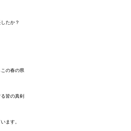
長したか？
らこの春の県
する皆の真剣
ています。