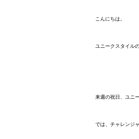
こんにちは。
初めての方
システム・クラス・料金
お問い合わせ
指定管理者
個人情
ユニークスタイル
来週の祝日、ユニ
では、チャレンジ