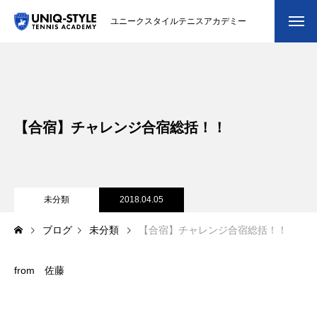
ユニークスタイルテニスアカデミー
初めての方
システム・クラス・料金
【合宿】チャレンジ合宿総括！！
スクール紹介・コーチ紹介
大会・イベント
ブログ
未分類
2018.04.05
ブログ
未分類
【合宿】チャレンジ合宿総括！！
アクセス
お問い合わせ
from 佐藤
会員専用ページ