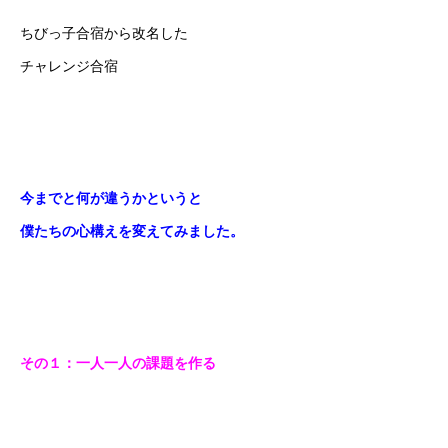
初めての方
システム・クラス・料金
ブログ
アクセス
お知ら
ちびっ子合宿から改名した
チャレンジ合宿
今までと何が違うかというと
僕たちの心構えを変えてみました。
その１：一人一人の課題を作る