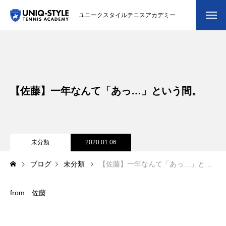
ユニークスタイルテニスアカデミー
初めての方
システム・クラス・料金
【佐藤】一年なんて「あっ…」という間。
スクール紹介・コーチ紹介
大会・イベント
ブログ
未分類
2020.01.06
ブログ
未分類
【佐藤】一年なんて「あっ…」という間。
アクセス
お問い合わせ
from 佐藤
会員専用ページ