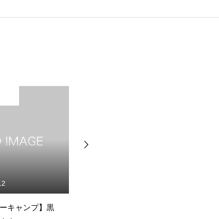
未分類
12
2020.08.26
ーキャンプ】黒
【黒なら番外編】「毎週,大会
■