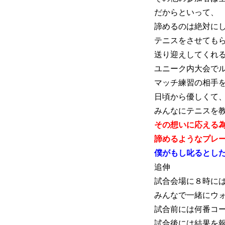
だからといって、
諦めるのは絶対に
テニスをさせても
送り迎えしてくれ
ユニーク内大会で
マッチ練習の相手
日頃から優しくて
みんなにテニスを
その想いに応える
諦めるようなプレ
僕がもし叱るとし
追伸
試合会場に８時に
みんなで一緒にウォ
試合前には何番コ
試合後には結果を