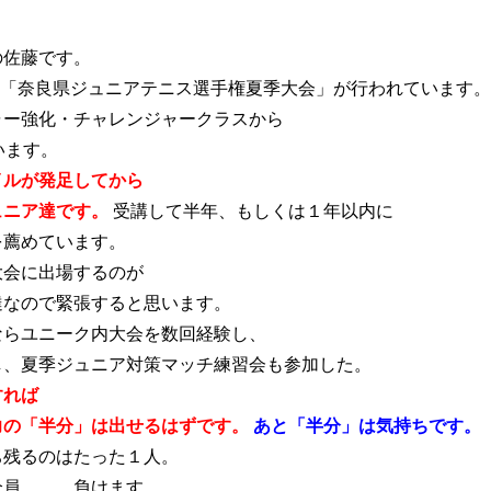
の佐藤です。
ブログ
アクセス
お知らせ
「奈良県ジュニアテニス選手権夏季大会」が行われています。
報保護方針
特定商取引法に基づく表記
ャー強化・チャレンジャークラスから
います。
イルが発足してから
ュニア達です。
受講して半年、もしくは１年以内に
を薦めています。
大会に出場するのが
達なので緊張すると思います。
ならユニーク内大会を数回経験し、
し、夏季ジュニア対策マッチ練習会も参加した。
すれば
力の「半分」は出せるはずです。
あと「半分」は気持ちです。
ち残るのはたった１人。
全員、、、負けます。