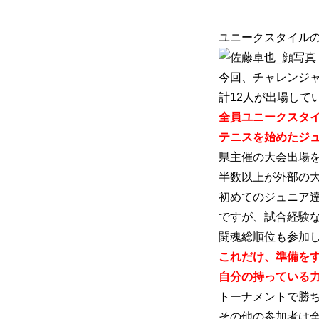
ユニークスタイル
初めての方
システム・クラス・料金
お問い合わせ
指定管理者
個人情
今回、チャレンジ
計12人が出場して
全員ユニークスタ
テニスを始めたジ
県主催の大会出場
半数以上が外部の
初めてのジュニア
ですが、試合経験
闘魂総順位も参加
これだけ、準備を
自分の持っている
トーナメントで勝
その他の参加者は