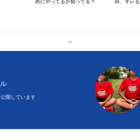
めにやってるか知ってる？
田、キレる
ール
を公開しています