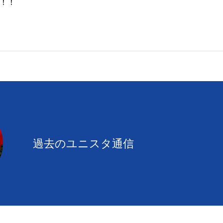
！！
に出場する！？」大会の選び
方①
過去のユニスタ通信