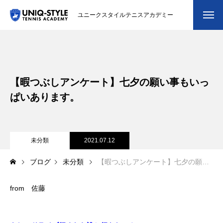
ユニークスタイルテニスアカデミー
初めての方
システム・クラス・料金
【暇つぶしアンケート】七夕の願い事もいっ
スクール紹介・コーチ紹介
ぱいあります。
大会・イベント
ブログ
未分類
2021.07.12
ブログ
未分類
【暇つぶしアンケート】七夕の願い事もいっぱいあります。
アクセス
from 佐藤
お問い合わせ
会員専用ページ