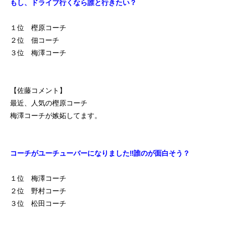
もし、ドライブ行くなら誰と行きたい？
初めての方
システム・クラス・料金
ブログ
アクセス
お知ら
１位 樫原コーチ
２位 佃コーチ
３位 梅澤コーチ
【佐藤コメント】
最近、人気の樫原コーチ
梅澤コーチが嫉妬してます。
コーチがユーチューバーになりました‼誰のが面白そう？
１位 梅澤コーチ
２位 野村コーチ
３位 松田コーチ