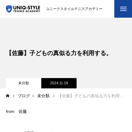
ユニークスタイルテニスアカデミー
初めての方
システム・クラス・料金
【佐藤】子どもの真似る力を利用する。
スクール紹介・コーチ紹介
大会・イベント
ブログ
未分類
2024.11.18
ブログ
未分類
【佐藤】子どもの真似る力を利用する。
アクセス
from 佐藤
お問い合わせ
会員専用ページ