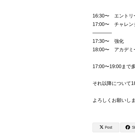
16:30〜 エント
初めての方
システム・クラス・料金
17:00〜 チャレ
お問い合わせ
指定管理者
個人情
————
17:30〜 強化
18:00〜 アカデミ
17:00〜19:00
それ以降について1
よろしくお願いし
Post
S