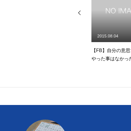
2020.07.26
2015.08.04
お
【梅澤】2dayキャンプ：レポ
【FB】自分の意思
意
ート
やった事はなかっ