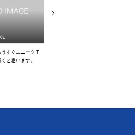
01
2013.09.15
うすぐユニークＴ
【ニュース】高田オープンジ
【
くと思います。
ュニア中止のお知らせ
得
味