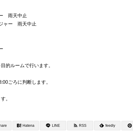
リー 雨天中止
ブログ
アクセス
お知らせ
ンジャー 雨天中止
報保護方針
特定商取引法に基づく表記
ー
まで多目的ルームで行います。
8:00ごろに判断します。
ます。
hare
Hatena
LINE
RSS
feedly