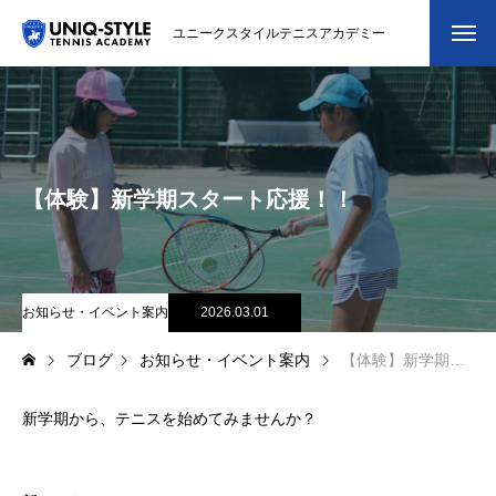
ユニークスタイルテニスアカデミー
初めての方
システム・クラス・料金
【体験】新学期スタート応援！！
スクール紹介・コーチ紹介
大会・イベント
ブログ
お知らせ・イベント案内
2026.03.01
ブログ
お知らせ・イベント案内
【体験】新学期スタート応援！！
アクセス
新学期から、テニスを始めてみませんか？
お問い合わせ
会員専用ページ