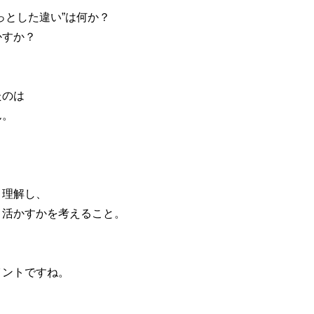
っとした違い”は何か？
かすか？
たのは
ん。
と理解し、
う活かすかを考えること。
イントですね。