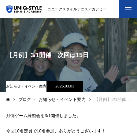
ユニークスタイルテニスアカデミー
初めての方
システム・クラス・料金
【月例】3/1開催 次回は15日
スクール紹介・コーチ紹介
大会・イベント
ブログ
お知らせ・イベント案内
2026.03.03
ブログ
お知らせ・イベント案内
【月例】3/1開催 次回は15日
アクセス
月例ゲーム練習会を3/1開催しました。
お問い合わせ
会員専用ページ
今回10名定員で10名参加、ありがとうございます！