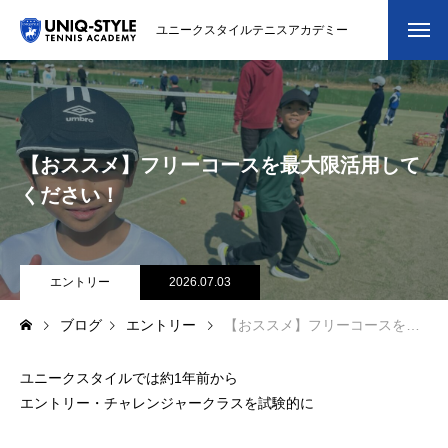
ユニークスタイルテニスアカデミー
初めての方
システム・クラス・料金
【おススメ】フリーコースを最大限活用して
スクール紹介・コーチ紹介
ください！
大会・イベント
ブログ
エントリー
2026.07.03
ブログ
エントリー
【おススメ】フリーコースを最大限活用してください！
アクセス
ユニークスタイルでは約1年前から
お問い合わせ
エントリー・チャレンジャークラスを試験的に
会員専用ページ