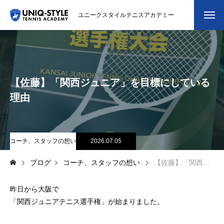
ユニークスタイルテニスアカデミー
初めての方
システム・クラス・料金
【佐藤】「関西ジュニア」を目標にしている
スクール紹介・コーチ紹介
理由
大会・イベント
ブログ
コーチ、スタッフの想い
2026.07.05
ブログ
コーチ、スタッフの想い
【佐藤】「関西ジュニア」を目標にしている理由
アクセス
昨日から大阪で
お問い合わせ
「関西ジュニアテニス選手権」が始まりました。
会員専用ページ