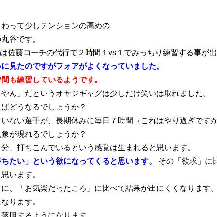
終わって少しテンションの高めの
ブログ
アクセス
お知らせ
の丸谷です。
報保護方針
特定商取引法に基づく表記
は佐藤コーチの代行で２時間１vs１でみっちり練習する事が
いに見たのですがフォアがよくなっていました。
時間も練習しているようです。
スやん」だというオヤジギャグは少しだけ笑いは取れました。
ればどうなるでしょうか？
ていない選手が、長期休みに毎日７時間（これはやり過ぎです
現象が現れるでしょうか？
る分、打ちこんでいるという感覚は生まれると思います。
勝ちたい」という欲になってくると思います。
その「欲求」に
と思います。
とに、「お気楽だったころ」に比べて結果が出にくくなります
になります。
に落胆するようになります。