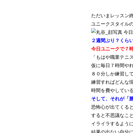
ただいまレッスン
初めての方
システム・クラス・料金
ユニークスタイル
お問い合わせ
指定管理者
個人情
今日
２週間ぶり？くら
今日ユニークで７
「もはや職業テニ
仮に毎日７時間や
８０分しか練習し
練習すればどんな
時間を費やしてい
そして、それが「
恐怖心が出てくる
すると不思議なこ
イライラするよう
結果の出ない自分