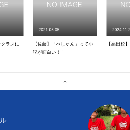
2021.05.05
2024.11.
ークラスに
【佐藤】「ぺしゃん」って小
【高田校】11
？
説が面白い！！
ール