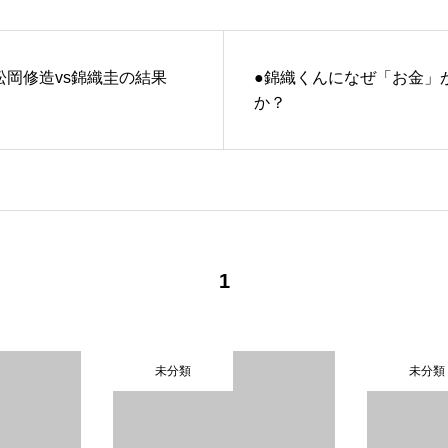
松岡修造vs錦織圭の結果
●錦織くんになぜ「お金」
か？
1
未分類
未分類