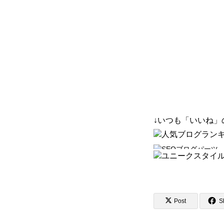
↓いつも「いいね
Post
S