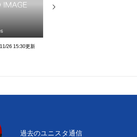
26
2012.02.14
/26 15:30更新
●トルコ遠征ダブルス１回戦突
■
破
過去のユニスタ通信