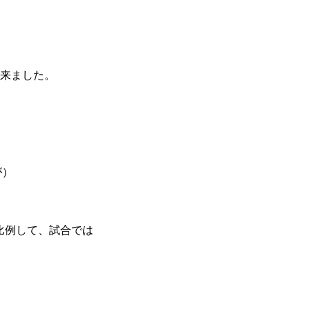
出来ました。
が）
比例して、試合では
。