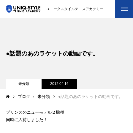
ユニークスタイルテニスアカデミー
初めての方
システム・クラス・料金
●話題のあのラケットの動画です。
スクール紹介・コーチ紹介
大会・イベント
ブログ
未分類
2012.04.16
ブログ
未分類
●話題のあのラケットの動画です。
アクセス
プリンスのニューモデル２機種
お問い合わせ
同時に入荷しました！
会員専用ページ