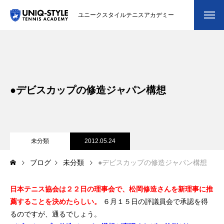
ユニークスタイルテニスアカデミー
初めての方
システム・クラス・料金
●デビスカップの修造ジャパン構想
スクール紹介・コーチ紹介
大会・イベント
ブログ
未分類
2012.05.24
ブログ
未分類
●デビスカップの修造ジャパン構想
アクセス
日本テニス協会は２２日の理事会で、松岡修造さんを新理事に推
お問い合わせ
薦することを決めたらしい。
６月１５日の評議員会で承認を得
会員専用ページ
るのですが、通るでしょう。