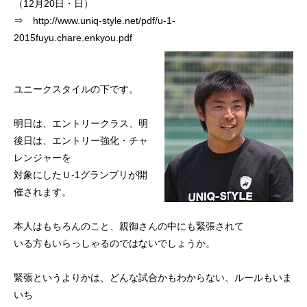
（12月20日・日）
初めての方
システム・クラス・料金
ブログ
アクセス
お知ら
⇒
http://www.uniq-style.net/pdf/u-1-
2015fuyu.chare.enkyou.pdf
ユニークスタイルの下です。
明日は、エントリークラス、明
後日は、エントリー強化・チャ
レンジャーを
対象にしたＵ-1グランプリが開
催されます。
本人はもちろんのこと、親御さんの中にも緊張されて
いる方もいらっしゃるのではないでしょうか。
緊張というよりかは、どんな試合かもわからない、ルールもいま
いち