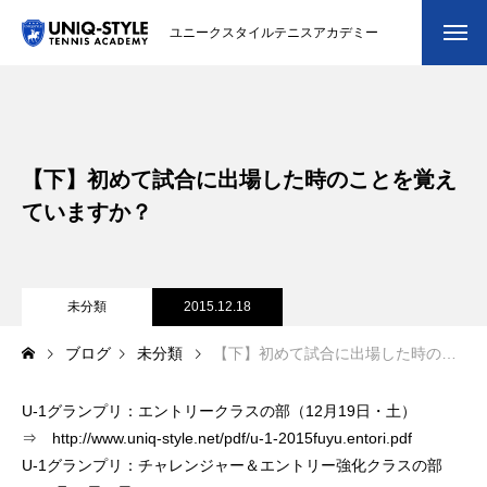
ユニークスタイルテニスアカデミー
初めての方
システム・クラス・料金
【下】初めて試合に出場した時のことを覚え
スクール紹介・コーチ紹介
ていますか？
大会・イベント
ブログ
未分類
2015.12.18
ブログ
未分類
【下】初めて試合に出場した時のことを覚えていますか？
アクセス
U-1グランプリ：エントリークラスの部（12月19日・土）
お問い合わせ
⇒
http://www.uniq-style.net/pdf/u-1-2015fuyu.entori.pdf
会員専用ページ
U-1グランプリ：チャレンジャー＆エントリー強化クラスの部