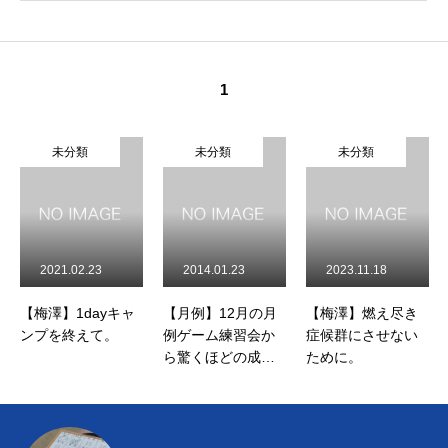
1
未分類
未分類
未分類
2021.02.23
2014.01.23
2023.11.18
【梅澤】1dayキャ
【月例】12月の月
【梅澤】燃え尽き
ンプを終えて。
例ゲーム練習会か
症候群にさせない
ら驚くほどの成長
ために。
を見せた子供た
ち。