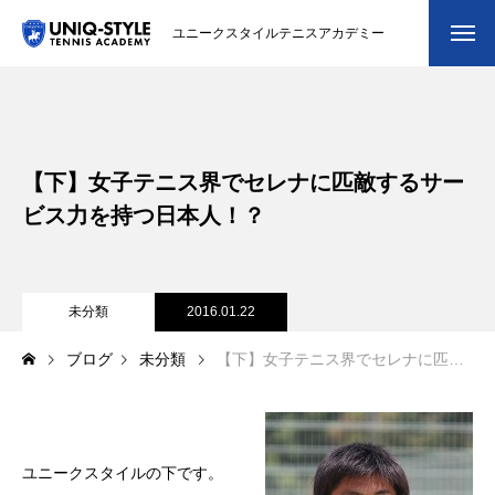
ユニークスタイルテニスアカデミー
初めての方
システム・クラス・料金
【下】女子テニス界でセレナに匹敵するサー
スクール紹介・コーチ紹介
ビス力を持つ日本人！？
大会・イベント
ブログ
未分類
2016.01.22
ブログ
未分類
【下】女子テニス界でセレナに匹敵するサービス力を持つ日本人！？
アクセス
お問い合わせ
会員専用ページ
ユニークスタイルの下です。