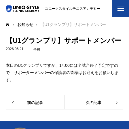
ユニークスタイルテニスアカデミー
初めての方
お知らせ
【U1グランプリ】サポートメンバー
システム・クラス・料金
【U1グランプリ】サポートメンバー
2026.06.21
全校
スクール紹介・コーチ紹介
本日のU1グランプリですが、14:00には全試合終了予定ですの
大会・イベント
で、サポーターメンバーの保護者の皆様はお迎えをお願いしま
す。
ブログ
アクセス
前の記事
次の記事
お問い合わせ
会員専用ページ