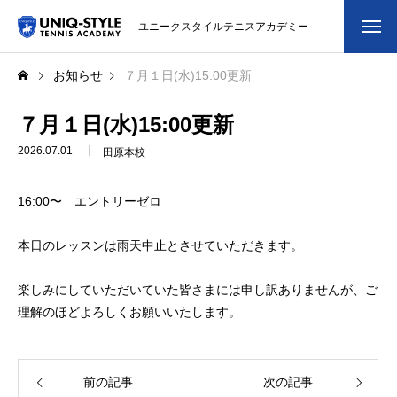
ユニークスタイルテニスアカデミー
初めての方
お知らせ
７月１日(水)15:00更新
システム・クラス・料金
７月１日(水)15:00更新
2026.07.01
田原本校
スクール紹介・コーチ紹介
16:00〜 エントリーゼロ
大会・イベント
本日のレッスンは雨天中止とさせていただきます。
ブログ
楽しみにしていただいていた皆さまには申し訳ありませんが、ご
アクセス
理解のほどよろしくお願いいたします。
お問い合わせ
会員専用ページ
前の記事
次の記事