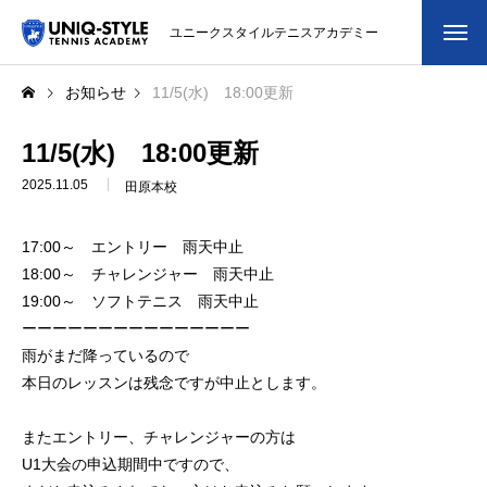
ユニークスタイルテニスアカデミー
初めての方
お知らせ
11/5(水) 18:00更新
システム・クラス・料金
11/5(水) 18:00更新
2025.11.05
田原本校
スクール紹介・コーチ紹介
17:00～ エントリー 雨天中止
大会・イベント
18:00～ チャレンジャー 雨天中止
19:00～ ソフトテニス 雨天中止
ブログ
ーーーーーーーーーーーーーーー
雨がまだ降っているので
アクセス
本日のレッスンは残念ですが中止とします。
お問い合わせ
またエントリー、チャレンジャーの方は
U1大会の申込期間中ですので、
会員専用ページ