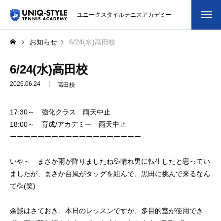
ユニークスタイルテニスアカデミー
初めての方
お知らせ
6/24(水)高田校
システム・クラス・料金
6/24(水)高田校
2026.06.24
高田校
スクール紹介・コーチ紹介
17:30～ 強化クラス 雨天中止
大会・イベント
18:00～ 育成/アカデミー 雨天中止
ーーーーーーーーーーーーーーーーーーー
ブログ
いや～ まさか雨が降りましたね💦晴れ男に転生したと思ってい
アクセス
ましたが、まさか台風がタッグを組んで、黒田に挑んで来るなん
て💦(笑)
お問い合わせ
余談はさておき、本日のレッスンですが、多目的室が使用でき
会員専用ページ