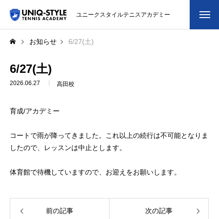
ユニークスタイルテニスアカデミー
初めての方
お知らせ
6/27(土)
システム・クラス・料金
6/27(土)
2026.06.27
高田校
スクール紹介・コーチ紹介
育成/アカデミー
大会・イベント
コートで雨が降ってきました。これ以上の続行は不可能となりま
ブログ
したので、レッスンは中止とします。
アクセス
体育館で待機していますので、お迎えをお願いします。
お問い合わせ
会員専用ページ
前の記事
次の記事