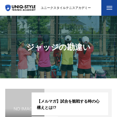
ユニークスタイルテニスアカデミー
初めての方
システム・クラス・料金
ジャッジの勘違い
スクール紹介・コーチ紹介
大会・イベント
ブログ
アクセス
お問い合わせ
【メルマガ】試合を観戦する時の心
構えとは!?
会員専用ページ