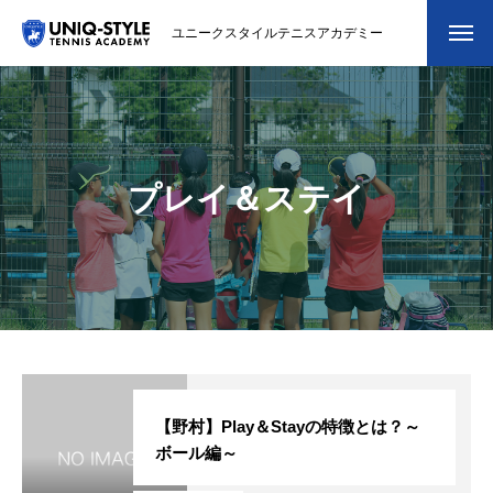
ユニークスタイルテニスアカデミー
初めての方
システム・クラス・料金
プレイ＆ステイ
スクール紹介・コーチ紹介
大会・イベント
ブログ
アクセス
お問い合わせ
【野村】Play＆Stayの特徴とは？～
ボール編～
会員専用ページ