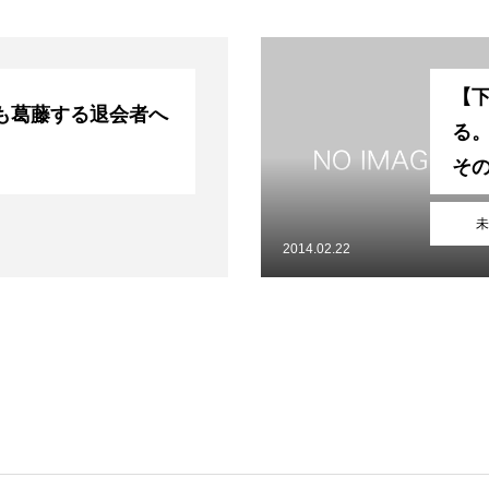
ブログ
アクセス
お知らせ
【
報保護方針
特定商取引法に基づく表記
も葛藤する退会者へ
る
そ
未
2014.02.22