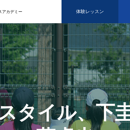
体験レッスン
スアカデミー
スタイル、下