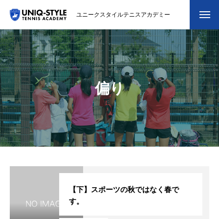
ユニークスタイルテニスアカデミー
初めての方
システム・クラス・料金
偏り
スクール紹介・コーチ紹介
大会・イベント
ブログ
アクセス
お問い合わせ
【下】スポーツの秋ではなく春で
す。
会員専用ページ