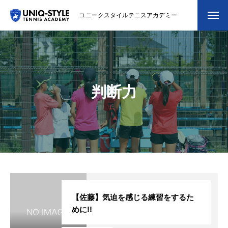
ユニークスタイルテニスアカデミー
初めての方
システム・クラス・料金
判断力
スクール紹介・コーチ紹介
大会・イベント
ブログ
アクセス
お問い合わせ
【佐藤】気迫を感じる練習をするた
めに!!
会員専用ページ