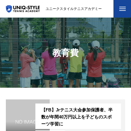
ユニークスタイルテニスアカデミー
初めての方
システム・クラス・料金
教育費
スクール紹介・コーチ紹介
大会・イベント
ブログ
アクセス
【FB】Jrテニス大会参加保護者、半
お問い合わせ
数が年間40万円以上を子どものスポ
ーツ学習に
会員専用ページ