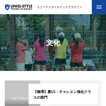
ユニークスタイルテニスアカデミー
初めての方
システム・クラス・料金
文化
スクール紹介・コーチ紹介
大会・イベント
ブログ
アクセス
お問い合わせ
【梅澤】夏U1：チャレエン強化クラ
スの部門
会員専用ページ