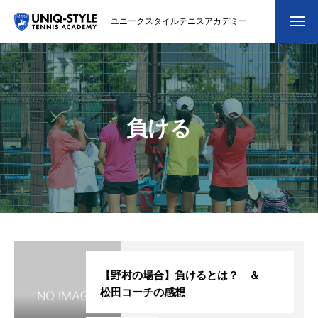
ユニークスタイルテニスアカデミー
初めての方
システム・クラス・料金
負ける
スクール紹介・コーチ紹介
大会・イベント
ブログ
アクセス
お問い合わせ
【野村の場合】負けるとは？ ＆
松田コーチの感想
会員専用ページ