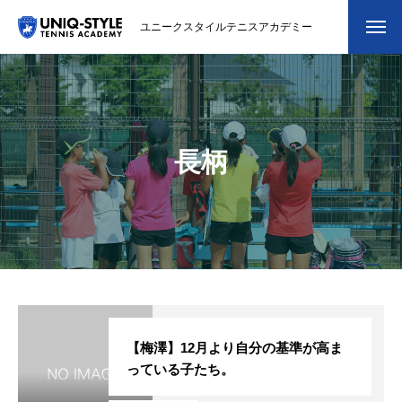
ユニークスタイルテニスアカデミー
初めての方
システム・クラス・料金
長柄
スクール紹介・コーチ紹介
大会・イベント
ブログ
アクセス
お問い合わせ
【梅澤】12月より自分の基準が高ま
っている子たち。
会員専用ページ