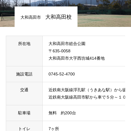
初めての方
システム・クラス・料金
ブログ
アクセス
お知ら
大和高田校
大和高田市
所在地
大和高田市総合公園
〒635-0058
大和高田市大字西坊城414番地
施設電話
0745-52-4700
交通
近鉄南大阪線浮孔駅（うきあな駅）から徒歩15
近鉄南大阪線高田市駅から車で５分～１０分
駐車場
無料 約200台
トイレ
7ヶ所