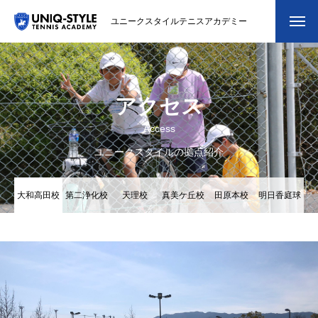
ユニークスタイルテニスアカデミー
初めての方
システム・クラス・料金
アクセス
Access
スクール紹介・コーチ紹介
ユニークスタイルの拠点紹介
大会・イベント
大和高田校
第二浄化校
天理校
真美ケ丘校
田原本校
明日香庭球
ブログ
場
アクセス
お問い合わせ
会員専用ページ