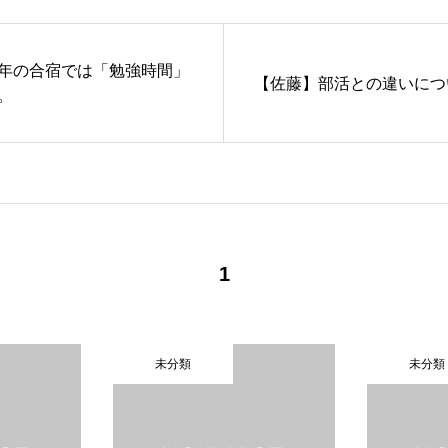
年の合宿では「勉強時間」
【佐藤】部活との違いにつ
。
1
未分類
未分類