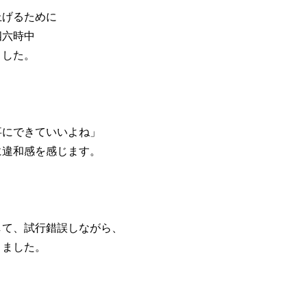
上げるために
四六時中
ました。
事にできていいよね」
に違和感を感じます。
して、試行錯誤しながら、
きました。