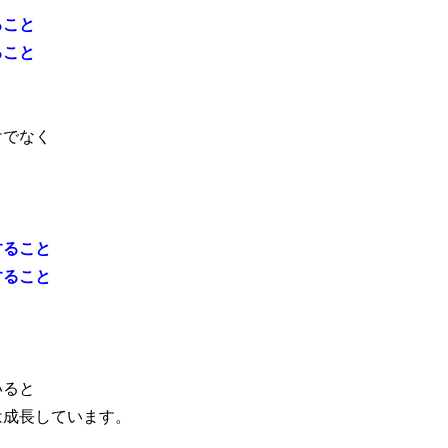
ること
ること
けでなく
すること
すること
いると
は成長しています。