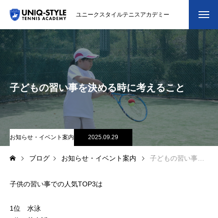
ユニークスタイルテニスアカデミー
初めての方
システム・クラス・料金
子どもの習い事を決める時に考えること
スクール紹介・コーチ紹介
大会・イベント
ブログ
お知らせ・イベント案内
2025.09.29
ブログ
お知らせ・イベント案内
子どもの習い事を決める時に考えること
アクセス
子供の習い事での人気TOP3は
お問い合わせ
会員専用ページ
1位 水泳