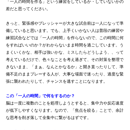
「一人の時間を作る」という練習をしているか・していないかの
初めての方
システム・クラス・料金
ブログ
アクセス
お知ら
差だと思ってください。
きっと、緊張感やプレッシャーが大きな試合前は一人になって準
備していると思います。でも、上手くいかない人は普段の練習や
練習試合などでは「一人の時間」を作らないので、この時間に何
をすればいいのか？がわからないまま時間を過ごしています。う
まくいくかな、相手は強いかな、ミスしたらどうしよう、、って
考えているだけで、色々なことを考え過ぎて、その対策を整理で
きないまま、「まぁ、なんとかなるか」と開き直ったりして、準
備不足のままプレーする人が、大事な場面で迷ったり、過度な緊
張に襲われたりして、チャンスを逃すことになります。
この「一人の時間」で何をするのか？
脳は一度に複数のことを処理しようとすると、集中力や反応速度
が低下しやすくなります。なので、「焦点を絞る」ことで、余計
な思考を削ぎ落して全集中に繋がるはずです。