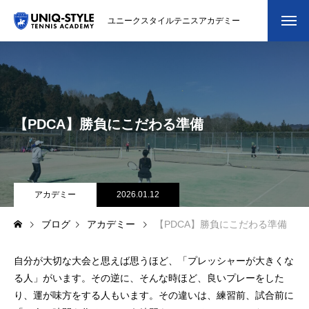
ユニークスタイルテニスアカデミー
初めての方
システム・クラス・料金
【PDCA】勝負にこだわる準備
スクール紹介・コーチ紹介
大会・イベント
ブログ
アカデミー
2026.01.12
ブログ
アカデミー
【PDCA】勝負にこだわる準備
アクセス
自分が大切な大会と思えば思うほど、「プレッシャーが大きくな
お問い合わせ
る人」がいます。その逆に、そんな時ほど、良いプレーをした
会員専用ページ
り、運が味方をする人もいます。その違いは、練習前、試合前に