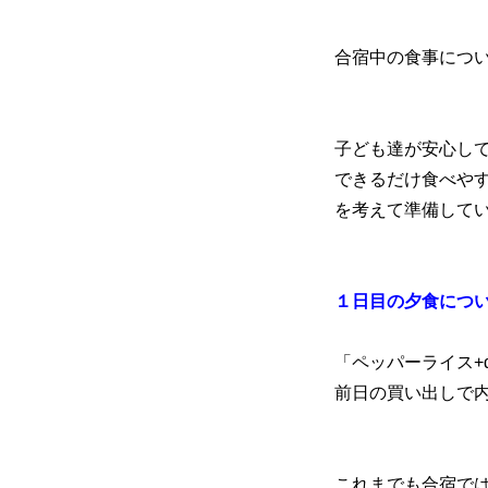
合宿中の食事につ
初めての方
システム・クラス・料金
お問い合わせ
指定管理者
個人情
子ども達が安心し
できるだけ食べや
を考えて準備して
１日目の夕食につ
「ペッパーライス+
前日の買い出しで
これまでも合宿で