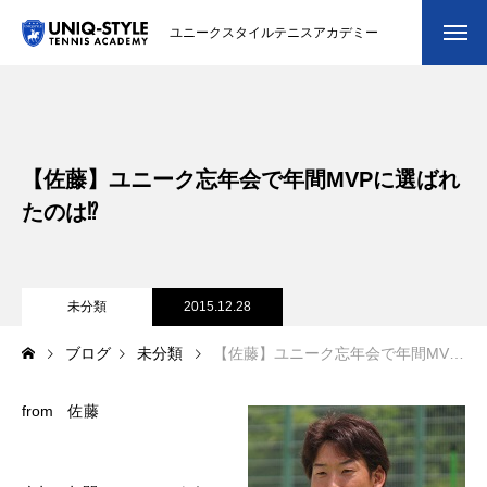
ユニークスタイルテニスアカデミー
初めての方
システム・クラス・料金
【佐藤】ユニーク忘年会で年間MVPに選ばれ
スクール紹介・コーチ紹介
たのは⁉︎
大会・イベント
ブログ
未分類
2015.12.28
ブログ
未分類
【佐藤】ユニーク忘年会で年間MVPに選ばれたのは⁉︎
アクセス
from 佐藤
お問い合わせ
会員専用ページ