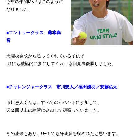
今年の年間MVPはこのように
初めての方
システム・クラス・料金
ブログ
アクセス
お知ら
なりました。
■エントリークラス 藤本奏
音
天理校開校から通ってくれている子供で
U1にも積極的に参加してくれ、今回見事優勝しました。
■チャレンジャークラス 市川慈人／福田優羽／安藤佑太
市川慈人くんは、すべてのイベントに参加して、
週２回以上は練習に参加して頑張っていました。
その成果もあり、U−１でも好成績を収めれたと思います。