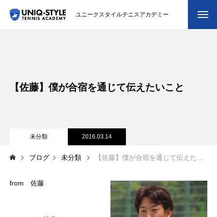
ユニークスタイルテニスアカデミー
初めての方
システム・クラス・料金
【佐藤】僕が合宿を通じて伝えたいこと
スクール紹介・コーチ紹介
大会・イベント
ブログ
未分類
2016.03.14
ブログ
未分類
【佐藤】僕が合宿を通じて伝えたいこと
アクセス
from 佐藤
お問い合わせ
会員専用ページ