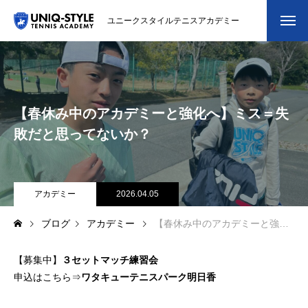
ユニークスタイルテニスアカデミー
初めての方
システム・クラス・料金
【春休み中のアカデミーと強化へ】ミス＝失
スクール紹介・コーチ紹介
敗だと思ってないか？
大会・イベント
ブログ
アカデミー
2026.04.05
ブログ
アカデミー
【春休み中のアカデミーと強化へ】ミス＝失敗だと思ってないか？
アクセス
【募集中】
３セットマッチ練習会
お問い合わせ
申込はこちら⇒
ワタキューテニスパーク明日香
会員専用ページ