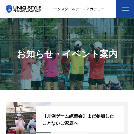
ユニークスタイルテニスアカデミー
初めての方
システム・クラス・料金
お知らせ・イベント案内
スクール紹介・コーチ紹介
大会・イベント
ブログ
アクセス
お問い合わせ
【月例ゲーム練習会】まだ参加した
ことないご家庭へ
会員専用ページ