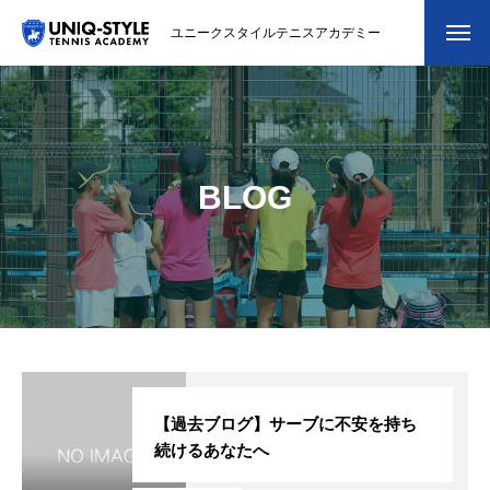
ユニークスタイルテニスアカデミー
初めての方
システム・クラス・料金
BLOG
スクール紹介・コーチ紹介
大会・イベント
ブログ
アクセス
お問い合わせ
【過去ブログ】サーブに不安を持ち
続けるあなたへ
会員専用ページ