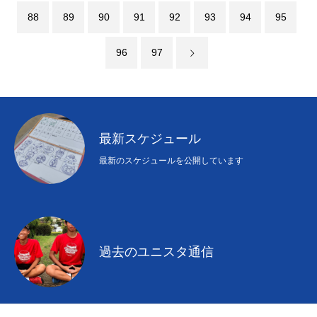
88
89
90
91
92
93
94
95
96
97
最新スケジュール
最新のスケジュールを公開しています
過去のユニスタ通信