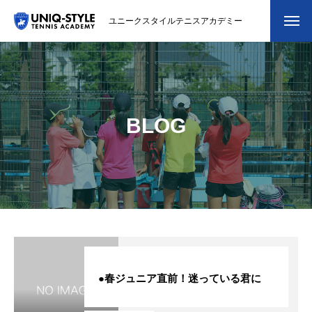
ユニークスタイルテニスアカデミー
初めての方
システム・クラス・料金
BLOG
スクール紹介・コーチ紹介
大会・イベント
ブログ
アクセス
お問い合わせ
●春ジュニア直前！迷っている君に
会員専用ページ