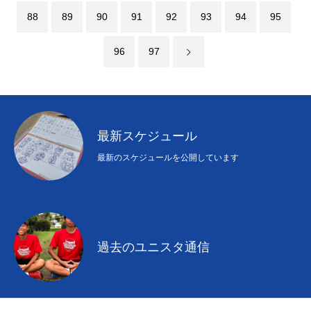
88
89
90
91
92
93
94
95
96
97
最新スケジュール
最新のスケジュールを公開しています
過去のユニスタ通信