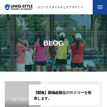
ユニークスタイルテニスアカデミー
初めての方
システム・クラス・料金
BLOG
スクール紹介・コーチ紹介
大会・イベント
ブログ
アクセス
お問い合わせ
【闘魂】闘魂総順位27のドローを発
表します。
会員専用ページ