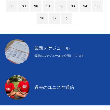
88
89
90
91
92
93
94
95
96
97
最新スケジュール
最新のスケジュールを公開しています
過去のユニスタ通信