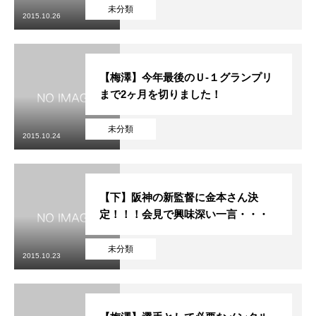
初めての方
システム・クラス・料金
ブログ
アクセス
お知ら
未分類
2015.10.26
【梅澤】今年最後のＵ-１グランプリ
まで2ヶ月を切りました！
未分類
2015.10.24
【下】阪神の新監督に金本さん決
定！！！会見で興味深い一言・・・
未分類
2015.10.23