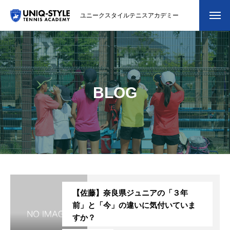
ユニークスタイルテニスアカデミー
初めての方
システム・クラス・料金
BLOG
スクール紹介・コーチ紹介
大会・イベント
ブログ
アクセス
【佐藤】奈良県ジュニアの「３年
お問い合わせ
前」と「今」の違いに気付いていま
すか？
会員専用ページ