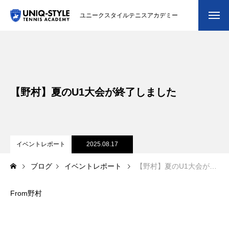
ユニークスタイルテニスアカデミー
初めての方
システム・クラス・料金
【野村】夏のU1大会が終了しました
スクール紹介・コーチ紹介
大会・イベント
ブログ
イベントレポート
2025.08.17
ブログ
イベントレポート
【野村】夏のU1大会が終了しました
アクセス
From野村
お問い合わせ
会員専用ページ